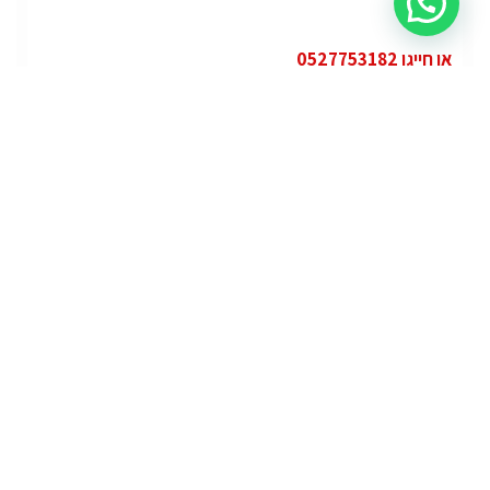
או חייגו 0527753182
קטגוריות
פופולרי
ג'י.אם.סי יוקון (GMC Yukon)
ג'י.אם.סי
מרצדס אי.מ.גי – גיטי (AMG GT)
מרצדס
לוטוס אליס (Lotus Elise – Club Racer)