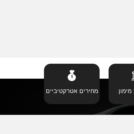
מימון
מחירים אטרקטיביים
קביל
•
פורד יבוא מקביל
יל
•
קאדילאק יבוא מקביל