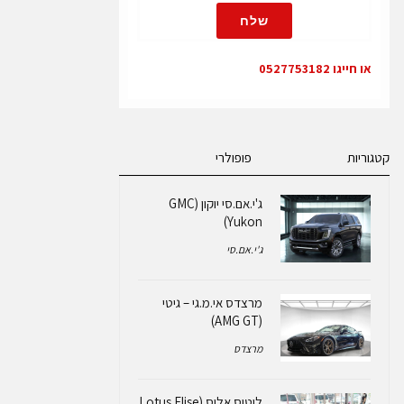
שלח
או חייגו 0527753182
קטגוריות
פופולרי
ג'י.אם.סי יוקון (GMC
Yukon)
ג'י.אם.סי
מרצדס אי.מ.גי – גיטי
(AMG GT)
מרצדס
לוטוס אליס (Lotus Elise