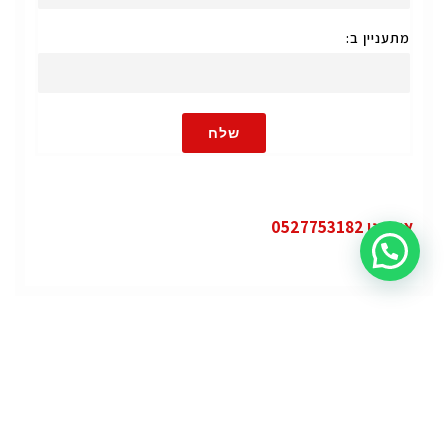
מתעניין ב:
שלח
או חייגו 0527753182
קטגוריות
פופולרי
ג'י.אם.סי יוקון (GMC Yukon)
ג'י.אם.סי