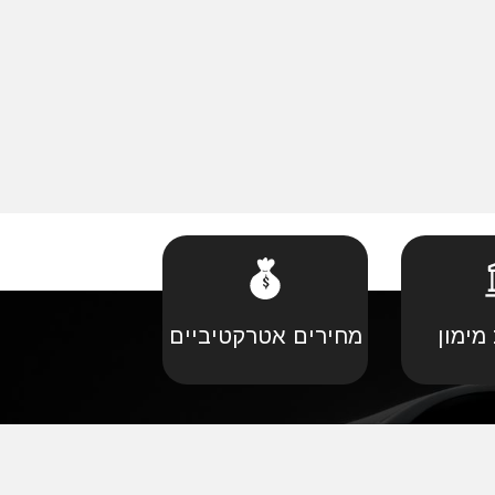
מימון
מחירים אטרקטיביים
קביל
•
פורד יבוא מקביל
יל
•
קאדילאק יבוא מקביל