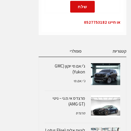
שלח
או חייגו 0527753182
קטגוריות
פופולרי
ג'י.אם.סי יוקון (GMC
Yukon)
ג'י.אם.סי
מרצדס אי.מ.גי – גיטי
(AMG GT)
מרצדס
לוטוס אליס (Lotus Elise