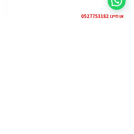
או חייגו 0527753182
קטגוריות
פופולרי
ג'י.אם.סי יוקון (GMC Yukon)
ג'י.אם.סי
מרצדס אי.מ.גי – גיטי (AMG GT)
מרצדס
לוטוס אליס (Lotus Elise – Club Racer)