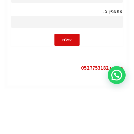
מתעניין ב:
שלח
או חייגו 0527753182
קטגוריות
פופולרי
ג'י.אם.סי יוקון (GMC Yukon)
ג'י.אם.סי