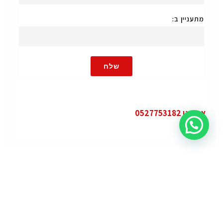
מתעניין ב:
שלח
או חייגו 0527753182
קטגוריות
פופולרי
ג'י.אם.סי יוקון (GMC Yukon)
ג'י.אם.סי