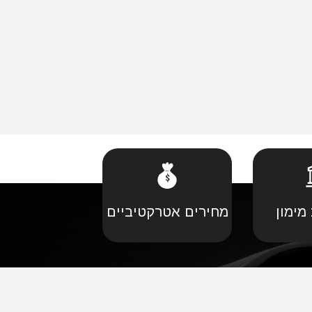
מימון
מחירים אטרקטיביים
קביל
•
פורד יבוא מקביל
יל
•
קאדילאק יבוא מקביל