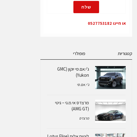
שלח
או חייגו 0527753182
קטגוריות
פופולרי
ג'י.אם.סי יוקון (GMC
Yukon)
ג'י.אם.סי
מרצדס אי.מ.גי – גיטי
(AMG GT)
מרצדס
לוטוס אליס (Lotus Elise