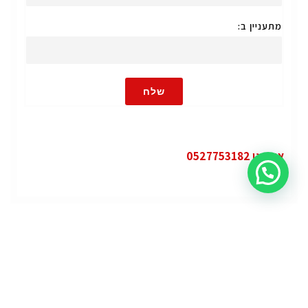
מתעניין ב:
שלח
או חייגו 0527753182
קטגוריות
פופולרי
ג'י.אם.סי יוקון (GMC Yukon)
ג'י.אם.סי