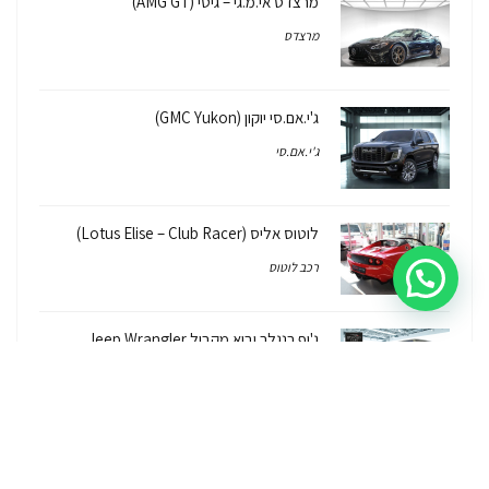
מרצדס אי.מ.גי – גיטי (AMG GT)
מרצדס
ג'י.אם.סי יוקון (GMC Yukon)
ג'י.אם.סי
לוטוס אליס (Lotus Elise – Club Racer)
רכב לוטוס
ג'יפ רנגלר יבוא מקביל Jeep Wrangler
2026/7
ג'יפ
ג'יפ רנגלר יבוא מקביל – איך, למה, כמה זה
עולה והאם יש אחריות על הרכב?