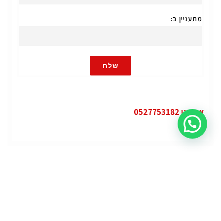
מתעניין ב:
שלח
או חייגו 0527753182
קטגוריות
פופולרי
ג'י.אם.סי יוקון (GMC Yukon)
ג'י.אם.סי