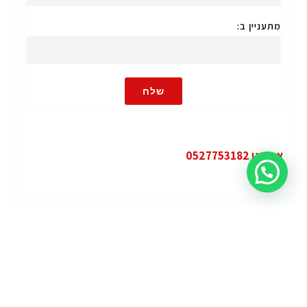
מתעניין ב:
שלח
או חייגו 0527753182
קטגוריות
פופולרי
ג'י.אם.סי יוקון (GMC Yukon)
ג'י.אם.סי