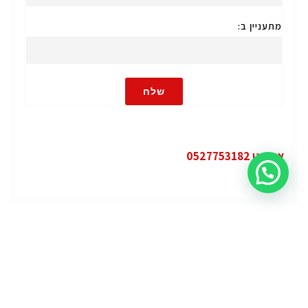
מתעניין ב:
שלח
או חייגו 0527753182
קטגוריות
פופולרי
ג'י.אם.סי יוקון (GMC Yukon)
ג'י.אם.סי