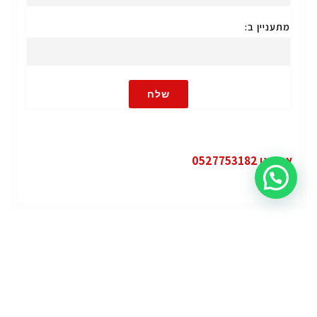
מתעניין ב:
שלח
או חייגו 0527753182
קטגוריות
פופולרי
ג'י.אם.סי יוקון (GMC Yukon)
ג'י.אם.סי