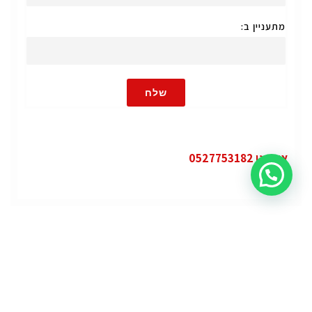
מתעניין ב:
שלח
או חייגו 0527753182
קטגוריות
פופולרי
ג'י.אם.סי יוקון (GMC Yukon)
ג'י.אם.סי