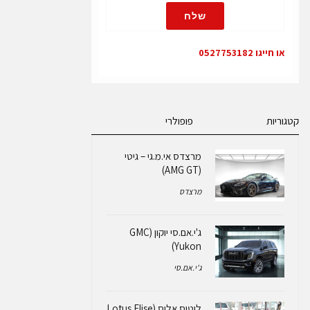
שלח
או חייגו 0527753182
קטגוריות
פופולרי
מרצדס אי.מ.גי – גיטי
(AMG GT)
מרצדס
ג'י.אם.סי יוקון (GMC
Yukon)
ג'י.אם.סי
לוטוס אליס (Lotus Elise