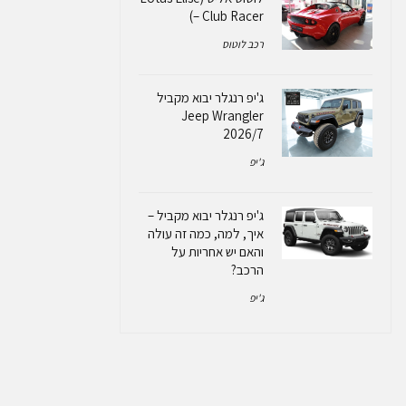
– Club Racer)
רכב לוטוס
ג'יפ רנגלר יבוא מקביל
Jeep Wrangler
2026/7
ג'יפ
ג'יפ רנגלר יבוא מקביל –
איך, למה, כמה זה עולה
והאם יש אחריות על
הרכב?
ג'יפ