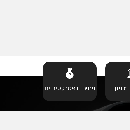
מימון
מחירים אטרקטיביים
קביל
•
פורד יבוא מקביל
יל
•
קאדילאק יבוא מקביל