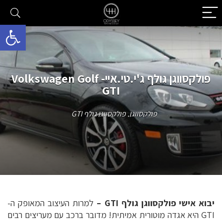
פתח סרגל 
פולקסווגן גולף ג'י.טי.איי- Volkswagen Golf
GTI
פולקסווגן
,
פולקסווגן גולף GTI
יבוא אישי פולקסווגן גולף GTI –
למרות העיצוב המאופק ה-
GTI היא אגדה מוטורית אמיתית! מדובר ברכב עם מעריצים רבים