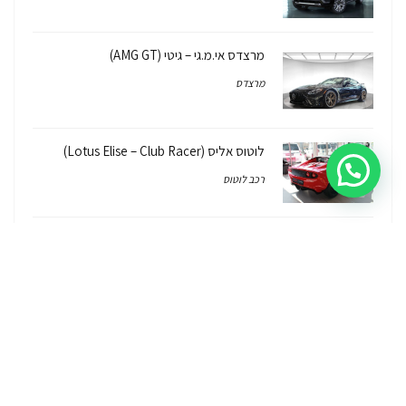
מרצדס אי.מ.גי – גיטי (AMG GT)
מרצדס
לוטוס אליס (Lotus Elise – Club Racer)
רכב לוטוס
ג'יפ רנגלר יבוא מקביל Jeep Wrangler
2026/7
ג'יפ
ג'יפ רנגלר יבוא מקביל – איך, למה, כמה זה
עולה והאם יש אחריות על הרכב?
ג'יפ