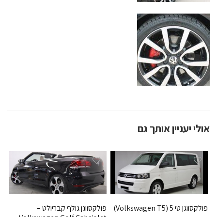
אולי יעניין אותך גם
פולקסווגן טי 5 (Volkswagen T5)
פולקסווגן גולף קבריולט –