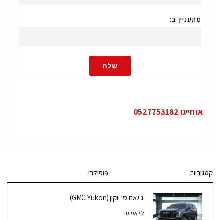
מתעניין ב:
שלח
או חייגו 0527753182
קטגוריות
פופולרי
ג'י.אם.סי יוקון (GMC Yukon)
ג'י.אם.סי