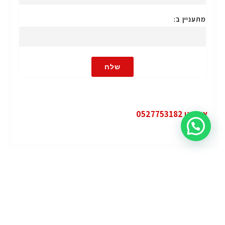
מתעניין ב:
שלח
או חייגו 0527753182
קטגוריות
פופולרי
ג'י.אם.סי יוקון (GMC Yukon)
ג'י.אם.סי