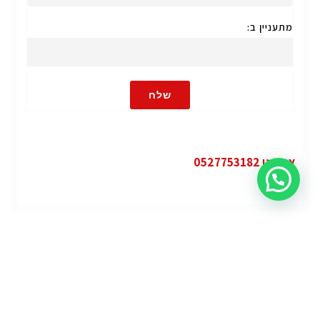
מתעניין ב:
שלח
או חייגו 0527753182
קטגוריות
פופולרי
ג'י.אם.סי יוקון (GMC Yukon)
ג'י.אם.סי