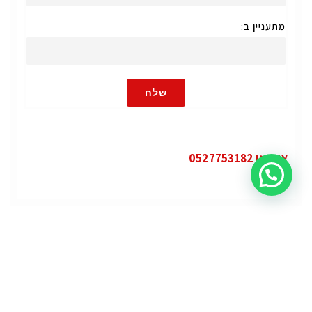
מתעניין ב:
שלח
או חייגו 0527753182
קטגוריות
פופולרי
ג'י.אם.סי יוקון (GMC Yukon)
ג'י.אם.סי