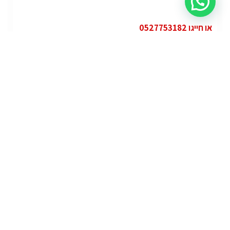
או חייגו 0527753182
קטגוריות
פופולרי
ג'י.אם.סי יוקון (GMC Yukon)
ג'י.אם.סי
מרצדס אי.מ.גי – גיטי (AMG GT)
מרצדס
לוטוס אליס (Lotus Elise – Club Racer)