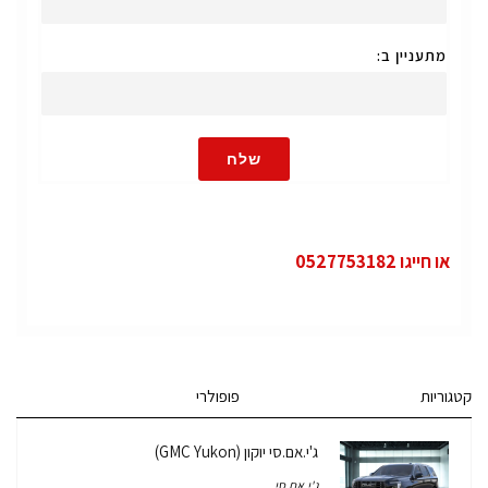
מתעניין ב:
שלח
או חייגו 0527753182
קטגוריות
פופולרי
ג'י.אם.סי יוקון (GMC Yukon)
ג'י.אם.סי