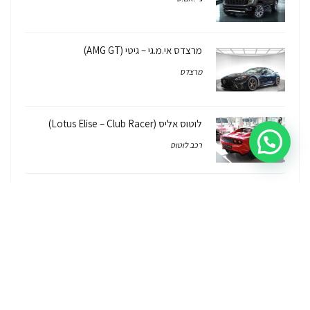
מרצדס אי.מ.גי – גיטי (AMG GT)
מרצדס
לוטוס אליס (Lotus Elise – Club Racer)
רכב לוטוס
ג'יפ רנגלר יבוא מקביל Jeep Wrangler
2026/7
ג'יפ
ג'יפ רנגלר יבוא מקביל – איך, למה, כמה זה
עולה והאם יש אחריות על הרכב?
ג'יפ