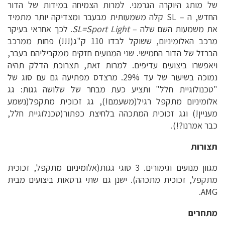
של מותג היוקרה הגרמני. למרות הצמיחה במידות של הדור
החדש, ה – SL קלה משמעותית מבעבר ומצדיקה יותר מתמיד
את משמעות השם שלה –
SL=Sport Light
. לכך אחראי בעיקר
מרכב האלומיניום, ששוקל לבדו 110 ק"ג(!!!) פחות ממרכב
הברזל של הדור החמישי. שני המנועים חזקים ממקביליהם בעבר,
ויאפשרו ביצועים עדיפים. למרות זאת, תצרוכת הדלק תהיה
נמוכה בשיעור של עד 29%. מרצדס מפתיעה גם עם סוג של
"טכנולוגיית חלל" ותציע כעת מבחר של שלושה גגות: גג
אלומיניום מתקפל רגיל(משעמם!), גג זכוכית מתקפל(נשמע
מעניין!) וגג זכוכית המתכהה בלחיצת כפתור(טכנלוגיית חלל,
כבר אמרנו?!).
תצורות
מגוון מנועים וגימורים. 3 סוגי גגות(אלומיניום מתקפל, זכוכית
מתקפל, זכוכית מתכהה). ישנן גם שתי גרסאות ביצועים מבית
AMG.
מתחרים