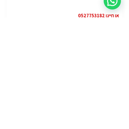
או חייגו 0527753182
קטגוריות
פופולרי
ג'י.אם.סי יוקון (GMC Yukon)
ג'י.אם.סי
מרצדס אי.מ.גי – גיטי (AMG GT)
מרצדס
לוטוס אליס (Lotus Elise – Club Racer)