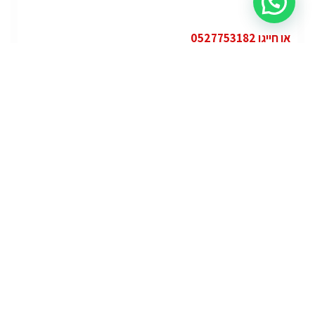
או חייגו 0527753182
קטגוריות
פופולרי
ג'י.אם.סי יוקון (GMC Yukon)
ג'י.אם.סי
מרצדס אי.מ.גי – גיטי (AMG GT)
מרצדס
לוטוס אליס (Lotus Elise – Club Racer)