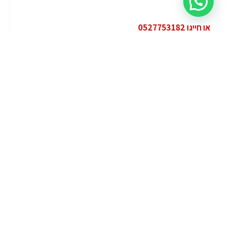
או חייגו 0527753182
קטגוריות
פופולרי
ג'י.אם.סי יוקון (GMC Yukon)
ג'י.אם.סי
מרצדס אי.מ.גי – גיטי (AMG GT)
מרצדס
לוטוס אליס (Lotus Elise – Club Racer)