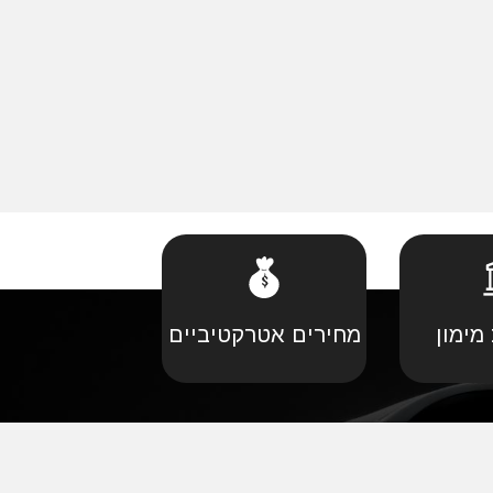
מימון
מחירים אטרקטיביים
קביל
•
פורד יבוא מקביל
יל
•
קאדילאק יבוא מקביל