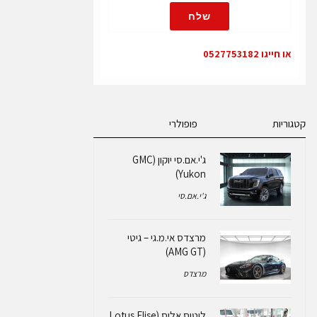
שלח
או חייגו 0527753182
קטגוריות
פופולרי
ג'י.אם.סי יוקון (GMC
Yukon)
ג'י.אם.סי
מרצדס אי.מ.גי – גיטי
(AMG GT)
מרצדס
לוטוס אליס (Lotus Elise