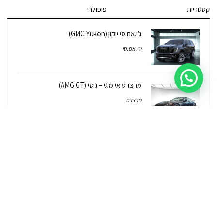
קטגוריות
פופולרי
ג'י.אם.סי יוקון (GMC Yukon)
ג'י.אם.סי
מרצדס אי.מ.גי – גיטי (AMG GT)
מרצדס
לוטוס אליס (Lotus Elise – Club Racer)
רכב לוטוס
ג'יפ רנגלר יבוא מקביל – איך, למה, כמה זה
עולה והאם יש אחריות על הרכב?
ג'יפ