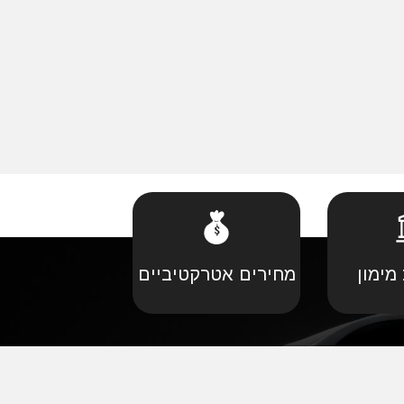
מימון
מחירים אטרקטיביים
קביל
•
פורד יבוא מקביל
יל
•
קאדילאק יבוא מקביל