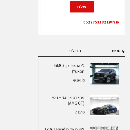
שלח
או חייגו 0527753182
קטגוריות
פופולרי
ג'י.אם.סי יוקון (GMC
Yukon)
ג'י.אם.סי
מרצדס אי.מ.גי – גיטי
(AMG GT)
מרצדס
לוטוס אליס (Lotus Elise