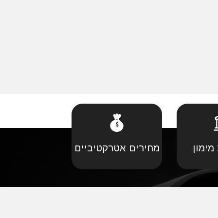
מימון
מחירים אטרקטיביים
קביל
•
פורד יבוא מקביל
יל
•
קאדילאק יבוא מקביל