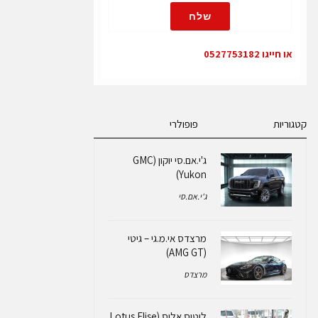
שלח
או חייגו 0527753182
קטגוריות
פופולרי
ג'י.אם.סי יוקון (GMC
Yukon)
ג'י.אם.סי
מרצדס אי.מ.גי – גיטי
(AMG GT)
מרצדס
לוטוס אליס (Lotus Elise