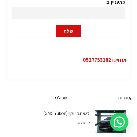
מתעניין ב:
שלח
או חייגו 0527753182
קטגוריות
פופולרי
ג'י.אם.סי יוקון (GMC Yukon)
ג'י.אם.סי