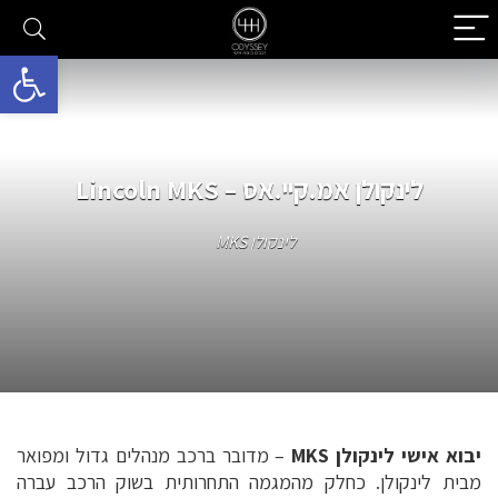
פתח סרגל 
לינקולן אמ.קיי.אס – Lincoln MKS
לינקולן MKS
יבוא אישי לינקולן MKS
– מדובר ברכב מנהלים גדול ומפואר
מבית לינקולן. כחלק מהמגמה התחרותית בשוק הרכב עברה