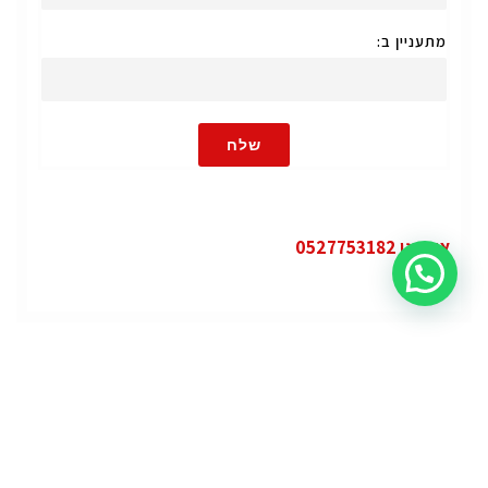
מתעניין ב:
שלח
או חייגו 0527753182
קטגוריות
פופולרי
ג'י.אם.סי יוקון (GMC Yukon)
ג'י.אם.סי