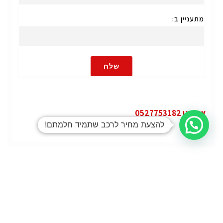
מתעניין ב:
שלח
או חייגו 0527753182
להצעת מחיר לרכב שתמיד חלמתם!
קטגוריות
פופולרי
ג'י.אם.סי יוקון (GMC Yukon)
ג'י.אם.סי