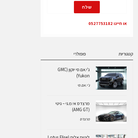
שלח
או חייגו 0527753182
קטגוריות
פופולרי
ג'י.אם.סי יוקון (GMC
Yukon)
ג'י.אם.סי
מרצדס אי.מ.גי – גיטי
(AMG GT)
מרצדס
לוטוס אליס (Lotus Elise