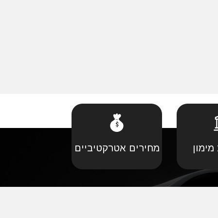
מימון
מחירים אטרקטיביים
קביל
•
פורד יבוא מקביל
יל
•
קאדילאק יבוא מקביל