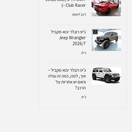
– Club Racer)
רכב לוטוס
ג'יפ רנגלר יבוא מקביל
Jeep Wrangler
2026/7
ג'יפ
ג'יפ רנגלר יבוא מקביל –
איך, למה, כמה זה עולה
והאם יש אחריות על
הרכב?
ג'יפ