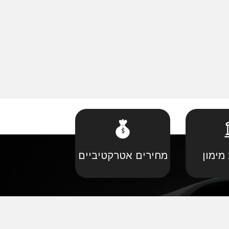
מימון
מחירים אטרקטיביים
קביל
•
פורד יבוא מקביל
יל
•
קאדילאק יבוא מקביל