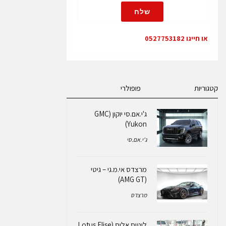
שלח
או חייגו 0527753182
קטגוריות
פופולרי
ג'י.אם.סי יוקון (GMC
Yukon)
ג'י.אם.סי
מרצדס אי.מ.גי – גיטי
(AMG GT)
מרצדס
לוטוס אליס (Lotus Elise