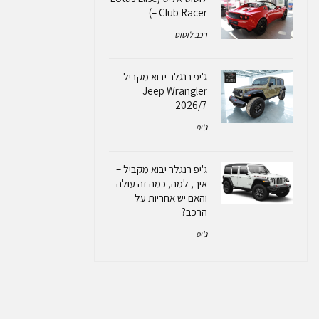
– Club Racer)
רכב לוטוס
ג'יפ רנגלר יבוא מקביל
Jeep Wrangler
2026/7
ג'יפ
ג'יפ רנגלר יבוא מקביל –
איך, למה, כמה זה עולה
והאם יש אחריות על
הרכב?
ג'יפ