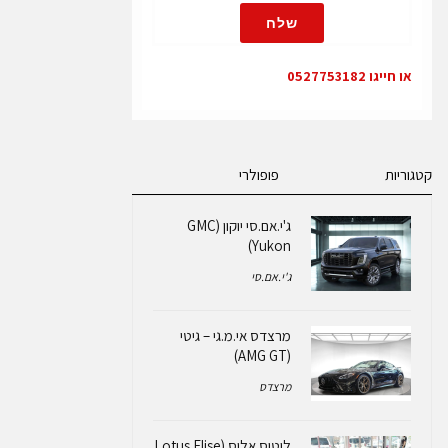
שלח
או חייגו 0527753182
קטגוריות
פופולרי
ג'י.אם.סי יוקון (GMC
Yukon)
ג'י.אם.סי
מרצדס אי.מ.גי – גיטי
(AMG GT)
מרצדס
לוטוס אליס (Lotus Elise