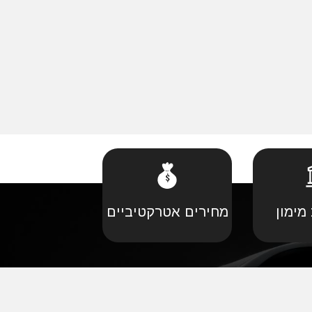
מימון
מחירים אטרקטיביים
קביל
•
פורד יבוא מקביל
יל
•
קאדילאק יבוא מקביל