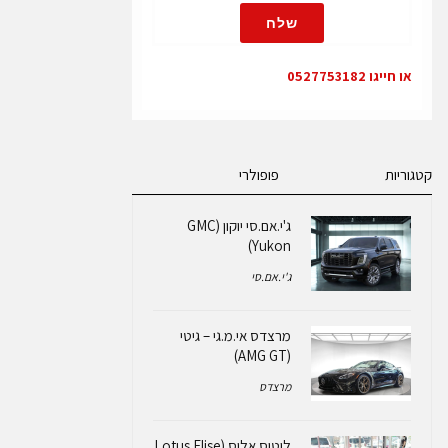
שלח
או חייגו 0527753182
קטגוריות
פופולרי
ג'י.אם.סי יוקון (GMC
Yukon)
ג'י.אם.סי
מרצדס אי.מ.גי – גיטי
(AMG GT)
מרצדס
לוטוס אליס (Lotus Elise