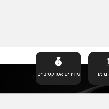
מימון
מחירים אטרקטיביים
קביל
•
פורד יבוא מקביל
יל
•
קאדילאק יבוא מקביל