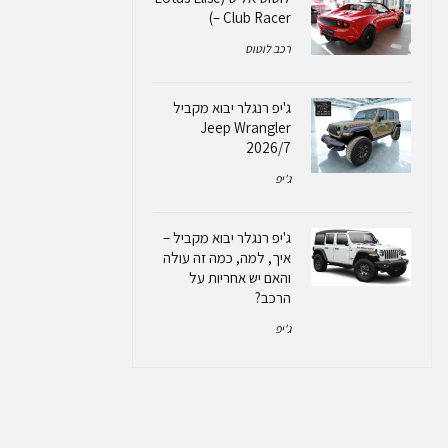
– Club Racer)
רכב לוטוס
ג'יפ רנגלר יבוא מקביל
Jeep Wrangler
2026/7
ג'יפ
ג'יפ רנגלר יבוא מקביל –
איך, למה, כמה זה עולה
והאם יש אחריות על
הרכב?
ג'יפ