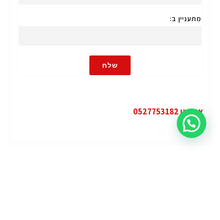
מתעניין ב:
שלח
או חייגו 0527753182
קטגוריות
פופולרי
ג'י.אם.סי יוקון (GMC Yukon)
ג'י.אם.סי