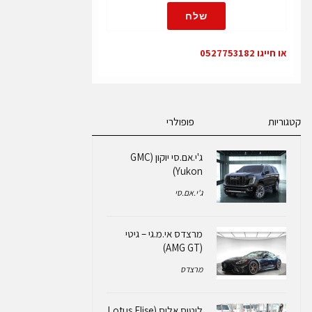
שלח
או חייגו 0527753182
קטגוריות
פופולרי
ג'י.אם.סי יוקון (GMC
Yukon)
ג'י.אם.סי
מרצדס אי.מ.גי – גיטי
(AMG GT)
מרצדס
לוטוס אליס (Lotus Elise