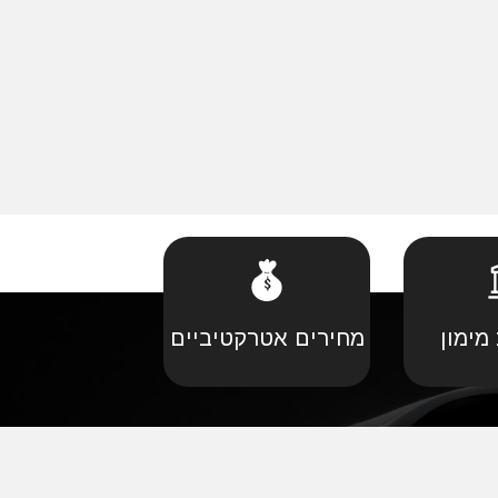
מימון
מחירים אטרקטיביים
קביל
•
פורד יבוא מקביל
יל
•
קאדילאק יבוא מקביל