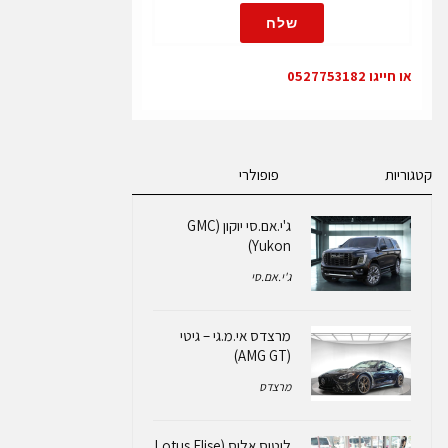
שלח
או חייגו 0527753182
קטגוריות
פופולרי
ג'י.אם.סי יוקון (GMC
Yukon)
ג'י.אם.סי
מרצדס אי.מ.גי – גיטי
(AMG GT)
מרצדס
לוטוס אליס (Lotus Elise