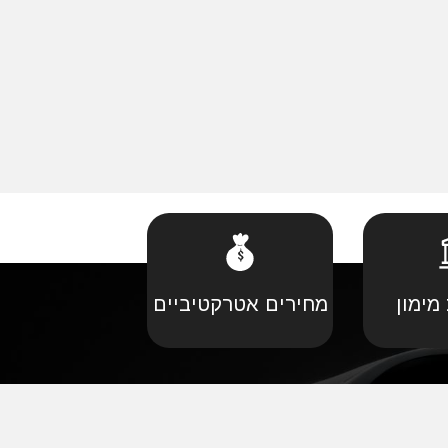
מימון
מחירים אטרקטיביים
קביל
•
פורד יבוא מקביל
יל
•
קאדילאק יבוא מקביל