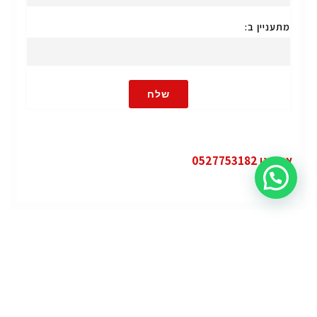
מתעניין ב:
שלח
או חייגו 0527753182
קטגוריות
פופולרי
ג'י.אם.סי יוקון (GMC Yukon)
ג'י.אם.סי