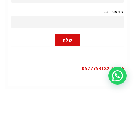
מתעניין ב:
שלח
או חייגו 0527753182
קטגוריות
פופולרי
ג'י.אם.סי יוקון (GMC Yukon)
ג'י.אם.סי