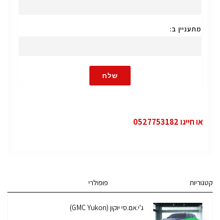
מתעניין ב:
שלח
או חייגו 0527753182
קטגוריות
פופולרי
ג'י.אם.סי יוקון (GMC Yukon)