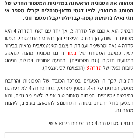
ומהווה את הסנונית הראשונה במדיניות המספור החדש של
המותג הבווארי, לפיו דגמי סדאן-מנהלים יקבלו מספר אי
זוגי ואילו גרסאות קופה-קבריולט יקבלו מספר זוגי.
הבסיס הוא אומנם של סדרה 3, אך יחד עם זאת הסדרה 4 היא
מכונית די שונה, הן בהיבט העיצובי והן בהיבט ההתנהגותי. ב.מ.וו
סדרה 4 נאה ומרשימה ועבודת העיצוב האינטנסיבית נראית בבירור
לעין. כמיטב המסורת של
במוו
זו גם מכונית מהנה לנהיגה.
המנועים חזקים (וגם חסכוניים), ההנעה אחורית ויכולות הניהוג
טובות מאלו של
סדרה 3
(המצוינת לכשעצמה).
הסיבות לכך הן הפערים במרכז הכובד של המכוניות והרחבת
מפסק הסרנים של ה-4. באופן מפתיע, במוו סדרה 4 לא רעה גם
בהיבטים יומיומיים: המרווח מאחור טוב אפילו לשני מבוגרים, ותא
המטען גדול יחסית. בשורה התחתונה: להתאהב בעיצוב, ליהנות
מהנהיגה.
דגמי ב.מ.וו סדרה 4 כבר זמינים ביבוא אישי.