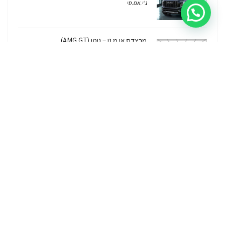
ג'י.אם.סי
מרצדס אי.מ.גי – גיטי (AMG GT)
מרצדס
לוטוס אליס (Lotus Elise – Club Racer)
רכב לוטוס
ג'יפ רנגלר יבוא מקביל Jeep Wrangler
2026/7
ג'יפ
ג'יפ רנגלר יבוא מקביל – איך, למה, כמה זה
עולה והאם יש אחריות על הרכב?
ג'יפ