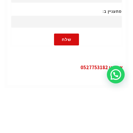
מתעניין ב:
שלח
או חייגו 0527753182
קטגוריות
פופולרי
ג'י.אם.סי יוקון (GMC Yukon)
ג'י.אם.סי