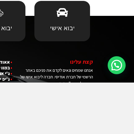
יבוא אישי
יבוא 
קצת עלינו
•
אאודי
•
במוו 
אנחנו שמחים וגאים לקדם את פניכם באתר
•
ג'י אם
הרשמי של חברת אודיסי. חברה ליבוא אישי של
•
ג'יפ י
רכבים לישראל! אנחנו מעריכים ומכבדים את
הזמן שאתם מקדישים כדי לבקר באתר של
החברה שלנו. הוא לא יהיה לחינם. באמצעותנו
תוכלו להבין מהו "היבוא האישי" או ״המקביל״,
לחסוך הרבה כסף ובלאגן וכמובן להיות הבעלים
המאושר של רכב החלומות שלכם.