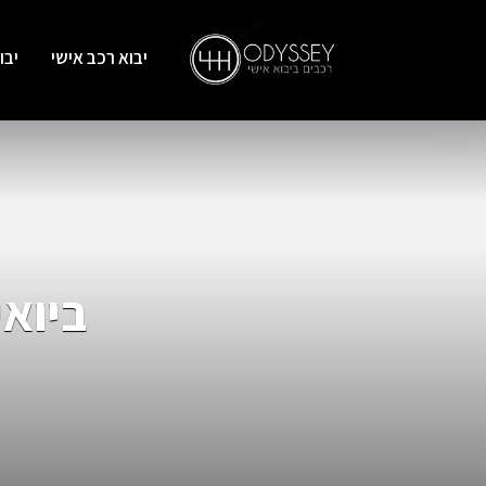
יבוא רכב אישי
יבו
ביואיק ל