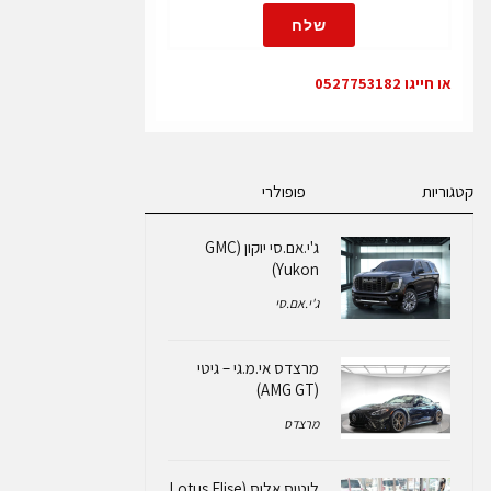
שלח
או חייגו 0527753182
קטגוריות
פופולרי
ג'י.אם.סי יוקון (GMC
Yukon)
ג'י.אם.סי
מרצדס אי.מ.גי – גיטי
(AMG GT)
מרצדס
לוטוס אליס (Lotus Elise