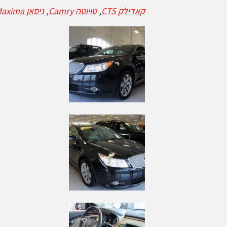
קאדילק CTS
,
טויוטה Camry
,
ניסאן Maxima