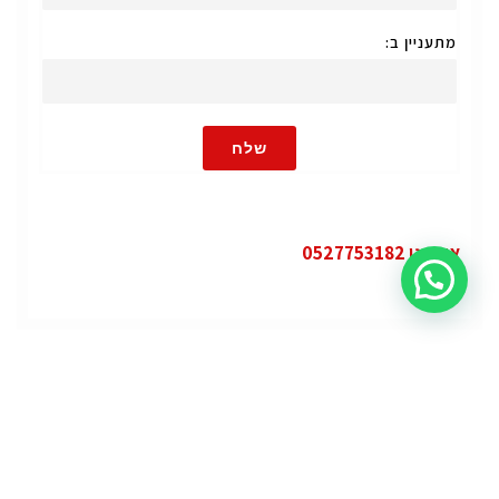
מתעניין ב:
שלח
או חייגו 0527753182
קטגוריות
פופולרי
ג'י.אם.סי יוקון (GMC Yukon)
ג'י.אם.סי