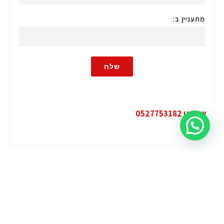
מתעניין ב:
שלח
או חייגו 0527753182
קטגוריות
פופולרי
ג'י.אם.סי יוקון (GMC Yukon)
ג'י.אם.סי