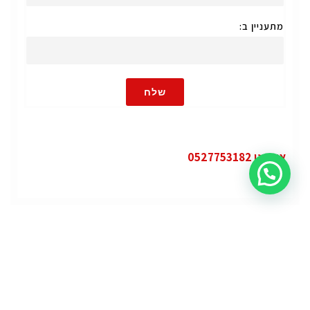
מתעניין ב:
שלח
או חייגו 0527753182
קטגוריות
פופולרי
ג'י.אם.סי יוקון (GMC Yukon)
ג'י.אם.סי