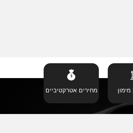
מימון
מחירים אטרקטיביים
קביל
•
פורד יבוא מקביל
יל
•
קאדילאק יבוא מקביל