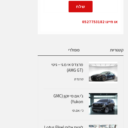
שלח
או חייגו 0527753182
קטגוריות
פופולרי
מרצדס אי.מ.גי – גיטי
(AMG GT)
מרצדס
ג'י.אם.סי יוקון (GMC
Yukon)
ג'י.אם.סי
לוטוס אליס (Lotus Elise