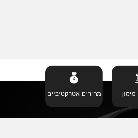
מימון
מחירים אטרקטיביים
קביל
•
פורד יבוא מקביל
יל
•
קאדילאק יבוא מקביל