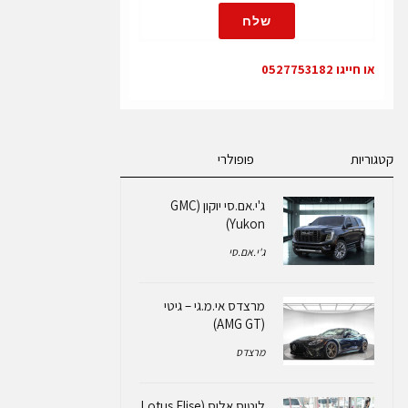
שלח
או חייגו 0527753182
קטגוריות
פופולרי
ג'י.אם.סי יוקון (GMC
Yukon)
ג'י.אם.סי
מרצדס אי.מ.גי – גיטי
(AMG GT)
מרצדס
לוטוס אליס (Lotus Elise