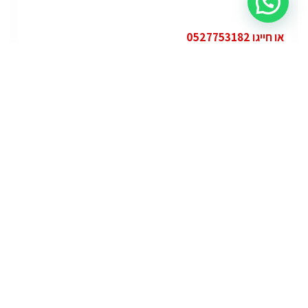
או חייגו 0527753182
קטגוריות
פופולרי
ג'י.אם.סי יוקון (GMC Yukon)
ג'י.אם.סי
מרצדס אי.מ.גי – גיטי (AMG GT)
מרצדס
לוטוס אליס (Lotus Elise – Club Racer)